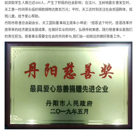
前资助学生人数已近400人，产生了积极的社会影响；在汶川、玉树地震灾害发生时，
天工第一时间带头组织捐款捐物达数百万元；平时，天工还时刻关注社会贫困群体，孤
残儿童，给予爱心帮助。
丹阳市慈善总会副会长、天工国际董事局主席朱小坤说：“感恩这个时代，感恩改革开
放带来的经济建设发展成果，在做好实业的同时，弘扬传统美德，践行慈善事业是我们
的责任担当。慈善事业需要全社会的共同参与,我们会一如既往的做好慈善工作。”