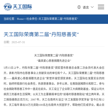
语言
当前位置：
Home>>社会责任>天工国际荣膺第二届“丹阳慈善奖”
天工国际荣膺第二届“丹阳慈善奖”
日期：2025-07-31
天工国际荣膺第二届“丹阳慈善奖”
“最具爱心慈善捐赠先进企业”
5月15日上午，丹阳市第二届“丹阳慈善奖”颁奖暨市慈善总会第二次会员代表大会召
开，表彰丹阳市在慈善事业上贡献突出的单位和个人。天工国际荣膺第二届“丹阳慈善
奖——最具爱心慈善捐赠先进企业”荣誉并接受颁奖表彰。天工国际在发展实业的同
时，始终积极旅行社会责任，热衷慈善事业。多年以来，在救助困难群众和职工，参与
社会捐助等慈善工作中一直走在前头。天工设立了企业职工大病救助基金，保证公司大
病员工的基本生活保障；以天工为主要募捐单位的“前巷村慈善救助站”成立两年来，天
工捐助善款达百万元；2007年，天工在南师大设立“天工发展助学奖学金”至今已有12
年，天工每年拿出50万元资助100名左右南师大贫困学子，帮助他们完成学业，截止目