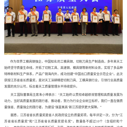
作为世界工模具钢强企，中国知名的工模具钢、切削刀具生产制造商，多年来天工
始终坚守质量生命线，开拓了切削工具、高速钢、模具钢等新材料业务，实现了多品种
特种新材料生产体系，产品广销海内外，成功创建“中国出口质量安全示范企业”。此次
获授江苏省省长质量奖，是对天工深耕精密切削刀具、工模具钢行业，引领行业高质量
发展的充分认可，标志着天工质量管理水平持续提升。
天工国际董事局主席朱小坤表示：“天工始终以贯彻卓越绩效管理和高质量发展为
动力，当好高质量发展的践行者、推动者，努力为行业企业树立标杆，我们一直在做质
量强省、质量强企的践行者，为建设‘强富美高’新江苏提供更大保障。”
据悉，江苏省省长质量奖是省人民政府设立的质量奖项，每年评定一次，分为“江
苏省省长质量奖”和“江苏省省长质量奖提名奖”，数量各不超过10个（含组织和个