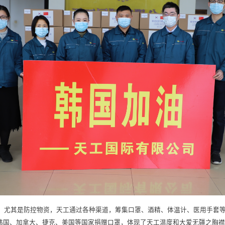
时期，尤其是防控物资，天工通过各种渠道，筹集口罩、酒精、体温计、医用手
韩国、加拿大、捷克、美国等国家捐赠口罩，体现了天工温度和大爱无疆之胸襟