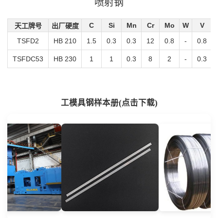
喷射钢
C
Si
Mn
Cr
Mo
W
V
天工牌号
出厂硬度
TSFD2
HB 210
1.5
0.3
0.3
12
0.8
-
0.8
TSFDC53
HB 230
1
1
0.3
8
2
-
0.3
工模具钢样本册(点击下载)