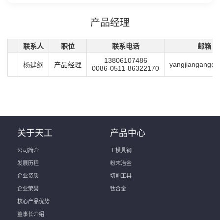
产品经理
联系人
职位
联系电话
邮箱
13806107486
yangjiangang@t
杨建纲
产品经理
0086-0511-86322170
关于天工
产品中心
公司简介
工模具钢
发展历程
粉末冶金
企业资质
切削工具
企业荣誉
钛合金
核心产品优势
董事长介绍